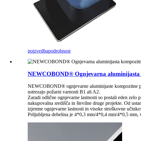
poizvedba
podrobnost
NEWCOBOND® Ognjevarna aluminijasta ko
NEWCOBOND® ognjevarne aluminijaste kompozitne plošče 
ustrezajo požarni varnosti B1 ali A2.
Zaradi odlične ognjevarne lastnosti so postali eden zelo 
nakupovalna središča in številne druge projekte. Od us
izjemne ognjevarne lastnosti in visoke stroškovne učinkov
Priljubljena debelina je 4*0,3 mm/4*0,4 mm/4*0,5 mm, ve