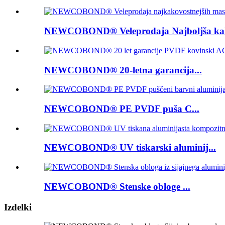
NEWCOBOND® Veleprodaja Najboljša kako
NEWCOBOND® 20-letna garancija...
NEWCOBOND® PE PVDF puša C...
NEWCOBOND® UV tiskarski aluminij...
NEWCOBOND® Stenske obloge ...
Izdelki