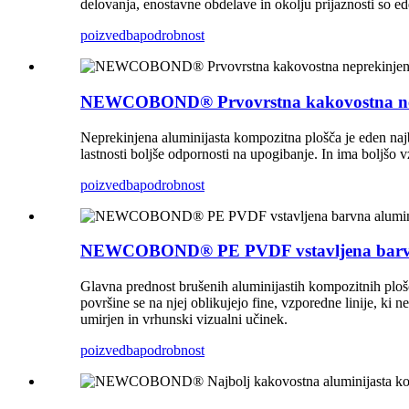
delovanja, enostavne obdelave in okolju prijaznosti so ed
poizvedba
podrobnost
NEWCOBOND® Prvovrstna kakovostna nepre
Neprekinjena aluminijasta kompozitna plošča je eden najb
lastnosti boljše odpornosti na upogibanje. In ima boljšo v
poizvedba
podrobnost
NEWCOBOND® PE PVDF vstavljena barvna a
Glavna prednost brušenih aluminijastih kompozitnih p
površine se na njej oblikujejo fine, vzporedne linije, ki 
umirjen in vrhunski vizualni učinek.
poizvedba
podrobnost