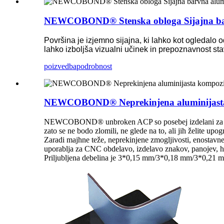
NEWCOBOND® Stenska obloga Sijajna barvn
Površina je izjemno sijajna, ki lahko kot ogledalo
lahko izboljša vizualni učinek in prepoznavnost sta
poizvedba
podrobnost
NEWCOBOND® Neprekinjena aluminijasta
NEWCOBOND® unbroken ACP so posebej izdelani za projekt
zato se ne bodo zlomili, ne glede na to, ali jih želite upo
Zaradi majhne teže, neprekinjene zmogljivosti, enostavne o
uporablja za CNC obdelavo, izdelavo znakov, panojev, hot
Priljubljena debelina je 3*0,15 mm/3*0,18 mm/3*0,21 mm