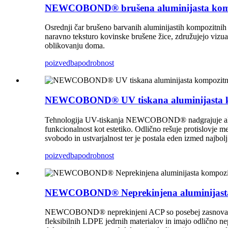
NEWCOBOND® brušena aluminijasta kompoz
Osrednji čar brušeno barvanih aluminijastih kompozitnih 
naravno teksturo kovinske brušene žice, združujejo vizualn
oblikovanju doma.
poizvedba
podrobnost
NEWCOBOND® UV tiskana aluminijasta ko
Tehnologija UV-tiskanja NEWCOBOND® nadgrajuje alumini
funkcionalnost kot estetiko. Odlično rešuje protislovje
svobodo in ustvarjalnost ter je postala eden izmed najbol
poizvedba
podrobnost
NEWCOBOND® Neprekinjena aluminijasta ko
NEWCOBOND® neprekinjeni ACP so posebej zasnovani za pro
fleksibilnih LDPE jedrnih materialov in imajo odlično nep