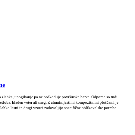
ne
a zlahka, upogibanje pa ne poškoduje površinske barve. Odporne so tudi
etloba, hladen veter ali sneg. Z aluminijastimi kompozitnimi ploščami je
ahko lesni in drugi vzorci zadovoljijo specifične oblikovalske potrebe.