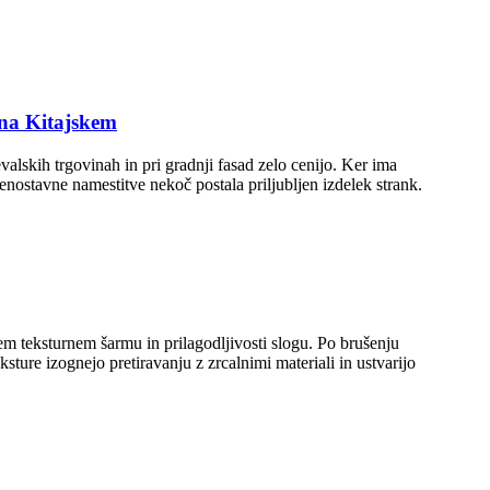
na Kitajskem
alskih trgovinah in pri gradnji fasad zelo cenijo. Ker ima
 enostavne namestitve nekoč postala priljubljen izdelek strank.
ksturnem šarmu in prilagodljivosti slogu. Po brušenju
sture izognejo pretiravanju z zrcalnimi materiali in ustvarijo