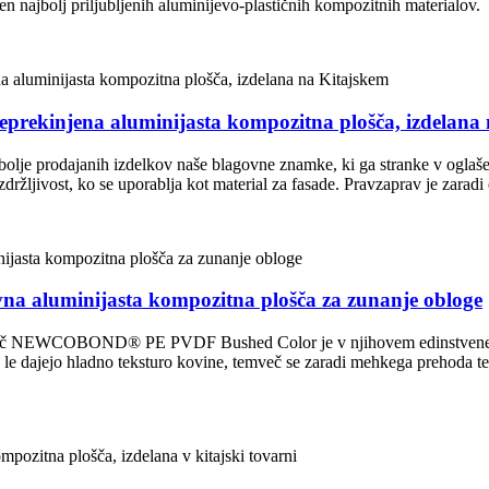
en najbolj priljubljenih aluminijevo-plastičnih kompozitnih materialov.
kinjena aluminijasta kompozitna plošča, izdelana 
olje prodajanih izdelkov naše blagovne znamke, ki ga stranke v oglašev
zdržljivost, ko se uporablja kot material za fasade. Pravzaprav je zaradi
luminijasta kompozitna plošča za zunanje obloge
lošč NEWCOBOND® PE PVDF Bushed Color je v njihovem edinstvenem te
ne le dajejo hladno teksturo kovine, temveč se zaradi mehkega prehoda tek