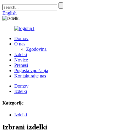
English
Domov
O nas
Zgodovina
Izdelki
Novice
Prenesi
Pogosta vprašanja
Kontaktirajte nas
Domov
Izdelki
Kategorije
Izdelki
Izbrani izdelki