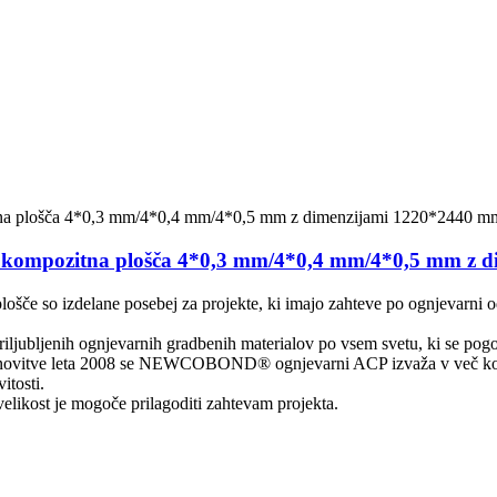
mpozitna plošča 4*0,3 mm/4*0,4 mm/4*0,5 mm z d
so izdelane posebej za projekte, ki imajo zahteve po ognjevarni odpo
priljubljenih ognjevarnih gradbenih materialov po vsem svetu, ki se pogo
tanovitve leta 2008 se NEWCOBOND® ognjevarni ACP izvaža v več kot 20
itosti.
likost je mogoče prilagoditi zahtevam projekta.