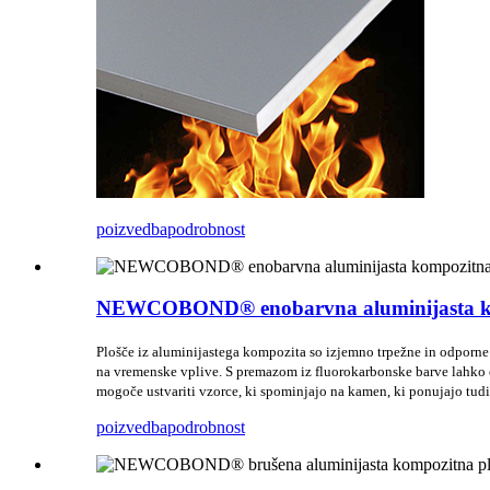
poizvedba
podrobnost
NEWCOBOND® enobarvna aluminijasta kompo
Plošče iz aluminijastega kompozita so izjemno trpežne in odporne
na vremenske vplive. S premazom iz fluorokarbonske barve lahko os
mogoče ustvariti vzorce, ki spominjajo na kamen, ki ponujajo tudi
poizvedba
podrobnost