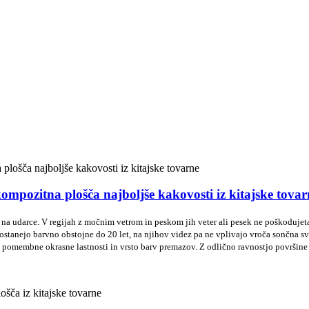
zitna plošča najboljše kakovosti iz kitajske tovar
 na udarce. V regijah z močnim vetrom in peskom jih veter ali pesek ne poškodujet
tanejo barvno obstojne do 20 let, na njihov videz pa ne vplivajo vroča sončna sv
 pomembne okrasne lastnosti in vrsto barv premazov. Z odlično ravnostjo površine l