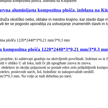
a aluminijasta kompozitna plošča, izdelana na Kit
 odraža okoliško nebo, oblake in mestno krajino, kar stavbi daje
vb ter se pogosto uporablja za ustvarjanje znamenitih stavb in 
 kompozitna plošča 1220*2440*3*0,21 mm/3*0,3 m
e, ki zahtevajo gradnjo na ukrivljenih površinah. Izdelani so iz flek
gniti v obliko U ali loka, tudi če jih upogibate znova in znova.
bdelave in okolju prijaznosti so postali eden zelo priljubljenih kompozi
elov, poslovnih stavb, šol, bolnišnic in nakupovalnih središč.
/3*0,3 mm. Na voljo je tudi debelina po meri.