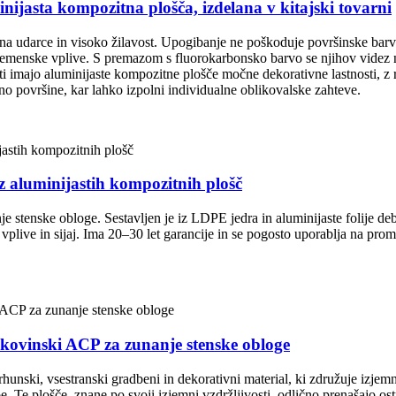
sta kompozitna plošča, izdelana v kitajski tovarni
a udarce in visoko žilavost. Upogibanje ne poškoduje površinske barv
emenske vplive. S premazom s fluorokarbonsko barvo se njihov videz ne
ti imajo aluminijaste kompozitne plošče močne dekorativne lastnosti, z 
o površine, kar lahko izpolni individualne oblikovalske zahteve.
luminijastih kompozitnih plošč
ske obloge. Sestavljen je iz LDPE jedra in aluminijaste folije deb
live in sijaj. Ima 20–30 let garancije in se pogosto uporablja na prome
inski ACP za zunanje stenske obloge
unski, vsestranski gradbeni in dekorativni material, ki združuje izjemno
ebe. Te plošče, znane po svoji izjemni vzdržljivosti, odlično prenašajo