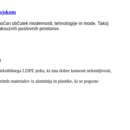
ajskem
 močan občutek modernosti, tehnologije in mode. Takoj
luksuznih poslovnih prostorov.
m
sibilnega LDPE jedra, ki ima dobre lastnosti nelomljivosti,
tnih materialov iz aluminija in plastike, ki se pogosto