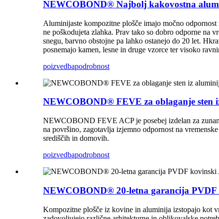
NEWCOBOND® Najbolj kakovostna aluminija
Aluminijaste kompozitne plošče imajo močno odpornost n
ne poškodujeta zlahka. Prav tako so dobro odporne na vr
snegu, barvno obstojne pa lahko ostanejo do 20 let. Hkra
posnemajo kamen, lesne in druge vzorce ter visoko ravnin
poizvedba
podrobnost
NEWCOBOND® FEVE za oblaganje sten iz a
NEWCOBOND FEVE ACP je posebej izdelan za zunanje sten
na površino, zagotavlja izjemno odpornost na vremenske vp
središčih in domovih.
poizvedba
podrobnost
NEWCOBOND® 20-letna garancija PVDF kov
Kompozitne plošče iz kovine in aluminija izstopajo kot vrh
zadovoljujejo različne arhitekturne in oblikovalske potr