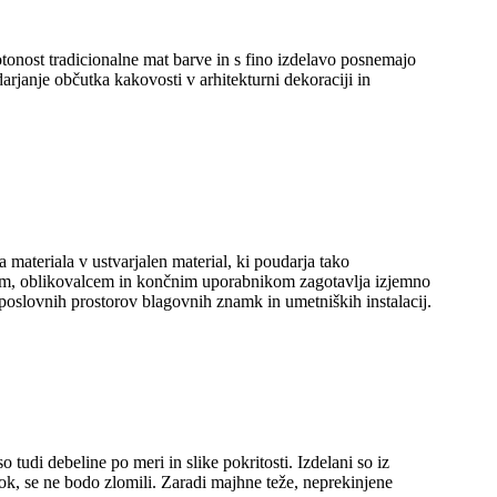
tonost tradicionalne mat barve in s fino izdelavo posnemajo
darjanje občutka kakovosti v arhitekturni dekoraciji in
eriala v ustvarjalen material, ki poudarja tako
ktom, oblikovalcem in končnim uporabnikom zagotavlja izjemno
, poslovnih prostorov blagovnih znamk in umetniških instalacij.
i debeline po meri in slike pokritosti. Izdelani so iz
lok, se ne bodo zlomili. Zaradi majhne teže, neprekinjene