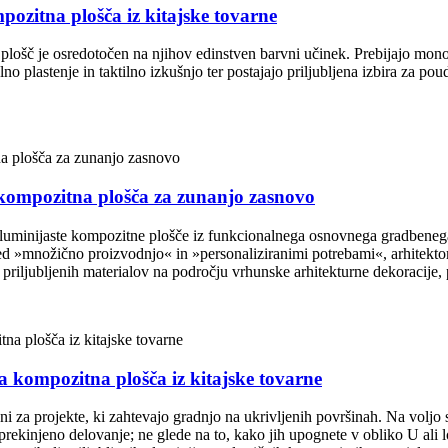
itna plošča iz kitajske tovarne
plošč je osredotočen na njihov edinstven barvni učinek. Prebijajo mono
o plastenje in taktilno izkušnjo ter postajajo priljubljena izbira za pou
mpozitna plošča za zunanjo zasnovo
jaste kompozitne plošče iz funkcionalnega osnovnega gradbenega mat
 med »množično proizvodnjo« in »personaliziranimi potrebami«, arhite
j priljubljenih materialov na področju vrhunske arhitekturne dekoracije
mpozitna plošča iz kitajske tovarne
jekte, ki zahtevajo gradnjo na ukrivljenih površinah. Na voljo so tud
rekinjeno delovanje; ne glede na to, kako jih upognete v obliko U ali 