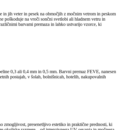
e in jih veter in pesek na območjih z močnim vetrom in peskom
 poškoduje na vroči sončni svetlobi ali hladnem vetru in
različnimi barvami premaza in lahko ustvarijo vzorce, ki
eline 0,3 ali 0,4 mm in 0,5 mm. Barvni premaz FEVE, nanesen
tnih postajah, v šolah, bolnišnicah, hotelih, nakupovalnih
 zmogljivost, presenetljivo estetiko in praktične prednosti, ki
 ostre okoljske razmere – od intenzivnega UV-sevanja in močnega