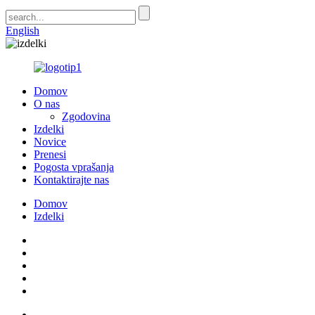
English
Domov
O nas
Zgodovina
Izdelki
Novice
Prenesi
Pogosta vprašanja
Kontaktirajte nas
Domov
Izdelki