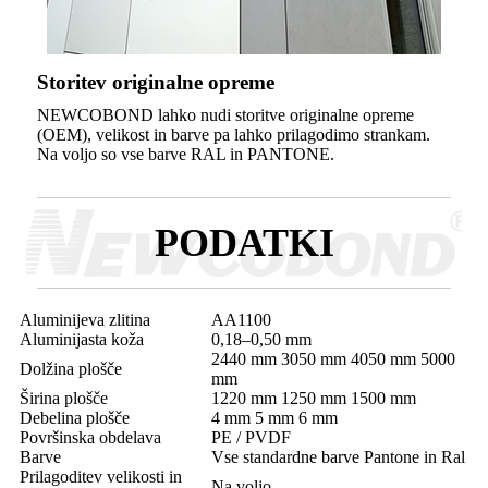
Storitev originalne opreme
NEWCOBOND lahko nudi storitve originalne opreme
(OEM), velikost in barve pa lahko prilagodimo strankam.
Na voljo so vse barve RAL in PANTONE.
PODATKI
Aluminijeva zlitina
AA1100
Aluminijasta koža
0,18–0,50 mm
2440 mm 3050 mm 4050 mm 5000
Dolžina plošče
mm
Širina plošče
1220 mm 1250 mm 1500 mm
Debelina plošče
4 mm 5 mm 6 mm
Površinska obdelava
PE / PVDF
Barve
Vse standardne barve Pantone in Ral
Prilagoditev velikosti in
Na voljo