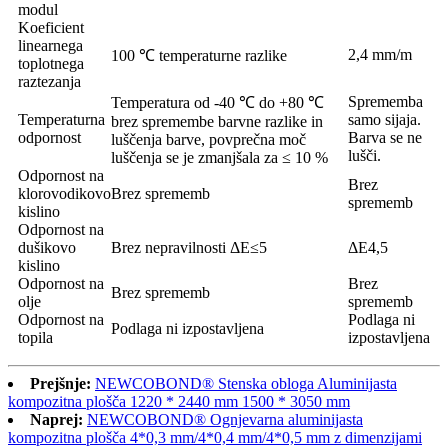
modul
Koeficient
linearnega
2,4 mm/m
100 ℃ temperaturne razlike
toplotnega
raztezanja
Sprememba
Temperatura od -40 ℃ do +80 ℃
Temperaturna
samo sijaja.
brez spremembe barvne razlike in
odpornost
Barva se ne
luščenja barve, povprečna moč
lušči.
luščenja se je zmanjšala za ≤ 10 %
Odpornost na
Brez
klorovodikovo
Brez sprememb
sprememb
kislino
Odpornost na
dušikovo
Brez nepravilnosti ΔE≤5
ΔE4,5
kislino
Odpornost na
Brez
Brez sprememb
olje
sprememb
Odpornost na
Podlaga ni
Podlaga ni izpostavljena
topila
izpostavljena
Prejšnje:
NEWCOBOND® Stenska obloga Aluminijasta
kompozitna plošča 1220 * 2440 mm 1500 * 3050 mm
Naprej:
NEWCOBOND® Ognjevarna aluminijasta
kompozitna plošča 4*0,3 mm/4*0,4 mm/4*0,5 mm z dimenzijami