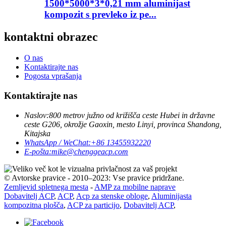
1500*5000*3*0,21 mm aluminijast
kompozit s prevleko iz pe...
kontaktni obrazec
O nas
Kontaktirajte nas
Pogosta vprašanja
Kontaktirajte nas
Naslov:
800 metrov južno od križišča ceste Hubei in državne
ceste G206, okrožje Gaoxin, mesto Linyi, provinca Shandong,
Kitajska
WhatsApp / WeChat:
+86 13455932220
E-pošta:
mike@chenggeacp.com
© Avtorske pravice - 2010–2023: Vse pravice pridržane.
Zemljevid spletnega mesta
-
AMP za mobilne naprave
Dobavitelj ACP
,
ACP
,
Acp za stenske obloge
,
Aluminijasta
kompozitna plošča
,
ACP za particijo
,
Dobavitelj ACP
,