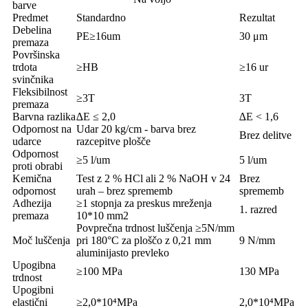
barve
Predmet
Standardno
Rezultat
Debelina
PE≥16um
30 μm
premaza
Površinska
trdota
≥HB
≥16 ur
svinčnika
Fleksibilnost
≥3T
3T
premaza
Barvna razlika
∆E ≤ 2,0
∆E < 1,6
Odpornost na
Udar 20 kg/cm - barva brez
Brez delitve
udarce
razcepitve plošče
Odpornost
≥5 l/um
5 l/um
proti obrabi
Kemična
Test z 2 % HCl ali 2 % NaOH v 24
Brez
odpornost
urah – brez sprememb
sprememb
Adhezija
≥1 stopnja za preskus mreženja
1. razred
premaza
10*10 mm2
Povprečna trdnost luščenja ≥5N/mm
Moč luščenja
pri 180°C za ploščo z 0,21 mm
9 N/mm
aluminijasto prevleko
Upogibna
≥100 MPa
130 MPa
trdnost
Upogibni
elastični
≥2,0*10⁴MPa
2,0*10⁴MPa